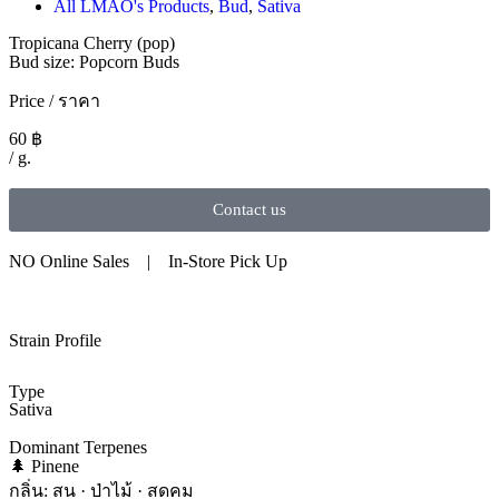
All LMAO's Products
,
Bud
,
Sativa
Tropicana Cherry (pop)
Bud size: Popcorn Buds
Price / ราคา
60
฿
/ g.
Contact us
NO Online Sales | In-Store Pick Up
Strain Profile
Type
Sativa
Dominant Terpenes
🌲 Pinene
กลิ่น: สน · ป่าไม้ · สดคม