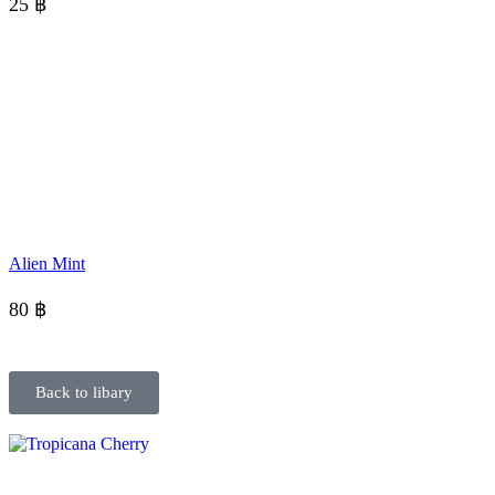
25
฿
Alien Mint
80
฿
Back to libary