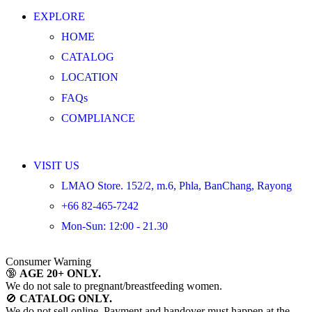
EXPLORE
HOME
CATALOG
LOCATION
FAQs
COMPLIANCE
VISIT US
LMAO Store. 152/2, m.6, Phla, BanChang, Rayong
+66 82-465-7242
Mon-Sun: 12:00 - 21.30
Consumer Warning
🔞
AGE 20+ ONLY.
We do not sale to pregnant/breastfeeding women.
🚫
CATALOG ONLY.
We do not sell online. Payment and handover must happen at the