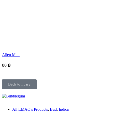
Alien Mint
80
฿
Back to libary
All LMAO's Products
,
Bud
,
Indica