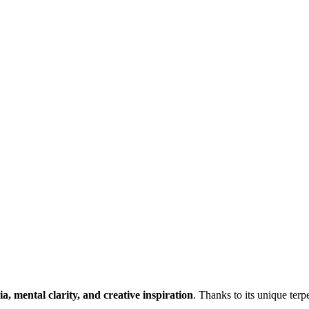
ia,
mental
clarity,
and
creative
inspiration
.
Thanks
to
its
unique
ter