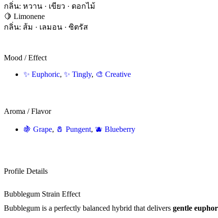
กลิ่น: หวาน · เขียว · ดอกไม้
🍋 Limonene
กลิ่น: ส้ม · เลมอน · ซิตรัส
Mood / Effect
✨ Euphoric
,
✨ Tingly
,
🎨 Creative
Aroma / Flavor
🍇 Grape
,
🧂 Pungent
,
🫐 Blueberry
Profile Details
Bubblegum
Strain
Effect
Bubblegum
is
a
perfectly
balanced
hybrid
that
delivers
gentle
euphor