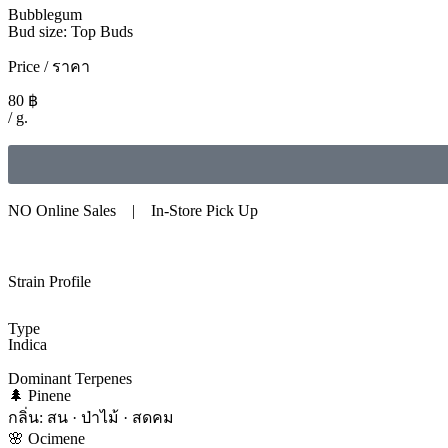
Bubblegum
Bud size: Top Buds
Price / ราคา
80
฿
/ g.
NO Online Sales | In-Store Pick Up
Strain Profile
Type
Indica
Dominant Terpenes
🌲 Pinene
กลิ่น: สน · ป่าไม้ · สดคม
🌸 Ocimene