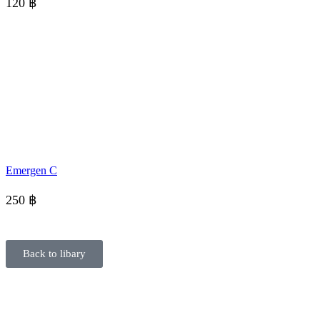
120
฿
Emergen C
250
฿
Back to libary