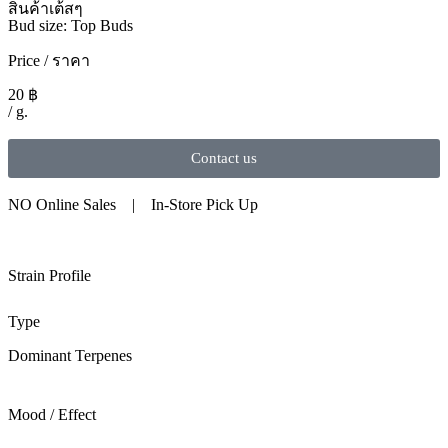
สินค้าเต้สๆ
Bud size: Top Buds
Price / ราคา
20
฿
/ g.
Contact us
NO Online Sales | In-Store Pick Up
Strain Profile
Type
Dominant Terpenes
Mood / Effect