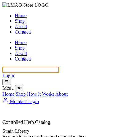
Home
Shop
About
Contacts
Home
Shop
About
Contacts
Login
☰
Menu
✕
Home
Shop
How It Works
About
Member Login
Controlled Herb Catalog
Strain Library
Explore terpene profiles and characteristics.