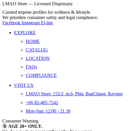
LMAO Store — Licensed Dispensary
Curated terpene profiles for wellness & lifestyle.
We prioritize consumer safety and legal compliance.
Facebook
Instagram
Et-line
EXPLORE
HOME
CATALOG
LOCATION
FAQs
COMPLIANCE
VISIT US
LMAO Store. 152/2, m.6, Phla, BanChang, Rayong
+66 82-465-7242
Mon-Sun: 12:00 - 21.30
Consumer Warning
🔞
AGE 20+ ONLY.